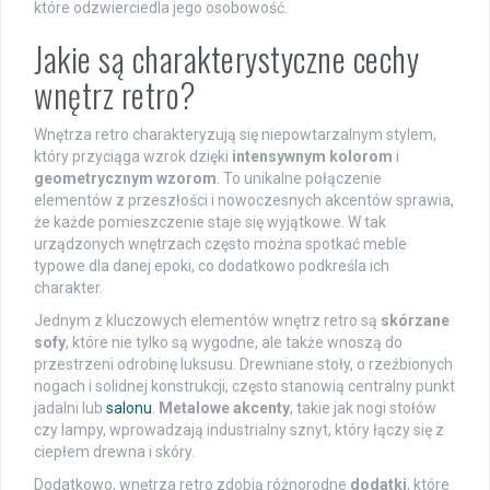
które odzwierciedla jego osobowość.
Jakie są charakterystyczne cechy
wnętrz retro?
Wnętrza retro charakteryzują się niepowtarzalnym stylem,
który przyciąga wzrok dzięki
intensywnym kolorom
i
geometrycznym wzorom
. To unikalne połączenie
elementów z przeszłości i nowoczesnych akcentów sprawia,
że każde pomieszczenie staje się wyjątkowe. W tak
urządzonych wnętrzach często można spotkać meble
typowe dla danej epoki, co dodatkowo podkreśla ich
charakter.
Jednym z kluczowych elementów wnętrz retro są
skórzane
sofy
, które nie tylko są wygodne, ale także wnoszą do
przestrzeni odrobinę luksusu. Drewniane stoły, o rzeźbionych
nogach i solidnej konstrukcji, często stanowią centralny punkt
jadalni lub
salonu
.
Metalowe akcenty
, takie jak nogi stołów
czy lampy, wprowadzają industrialny sznyt, który łączy się z
ciepłem drewna i skóry.
Dodatkowo, wnętrza retro zdobią różnorodne
dodatki
, które