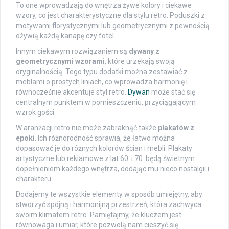
To one wprowadzają do wnętrza żywe kolory i ciekawe
wzory, co jest charakterystyczne dla stylu retro. Poduszki z
motywami florystycznymi lub geometrycznymi z pewnością
ożywią każdą kanapę czy fotel.
Innym ciekawym rozwiązaniem są
dywany z
geometrycznymi wzorami
, które urzekają swoją
oryginalnością. Tego typu dodatki można zestawiać z
meblami o prostych liniach, co wprowadza harmonię i
równocześnie akcentuje styl retro.
Dywan
może stać się
centralnym punktem w pomieszczeniu, przyciągającym
wzrok gości.
W aranżacji retro nie może zabraknąć także
plakatów z
epoki
. Ich różnorodność sprawia, że łatwo można
dopasować je do różnych kolorów ścian i mebli. Plakaty
artystyczne lub reklamowe z lat 60. i 70. będą świetnym
dopełnieniem każdego wnętrza, dodając mu nieco nostalgii i
charakteru.
Dodajemy te wszystkie elementy w sposób umiejętny, aby
stworzyć spójną i harmonijną przestrzeń, która zachwyca
swoim klimatem retro. Pamiętajmy, że kluczem jest
równowaga i umiar, które pozwolą nam cieszyć się