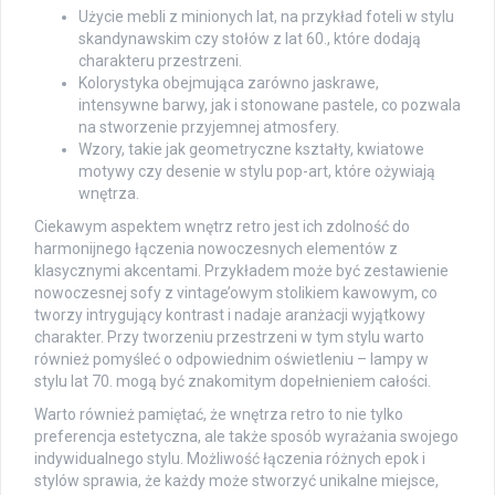
Użycie mebli z minionych lat, na przykład foteli w stylu
skandynawskim czy stołów z lat 60., które dodają
charakteru przestrzeni.
Kolorystyka obejmująca zarówno jaskrawe,
intensywne barwy, jak i stonowane pastele, co pozwala
na stworzenie przyjemnej atmosfery.
Wzory, takie jak geometryczne kształty, kwiatowe
motywy czy desenie w stylu pop-art, które ożywiają
wnętrza.
Ciekawym aspektem wnętrz retro jest ich zdolność do
harmonijnego łączenia nowoczesnych elementów z
klasycznymi akcentami. Przykładem może być zestawienie
nowoczesnej sofy z vintage’owym stolikiem kawowym, co
tworzy intrygujący kontrast i nadaje aranżacji wyjątkowy
charakter. Przy tworzeniu przestrzeni w tym stylu warto
również pomyśleć o odpowiednim oświetleniu – lampy w
stylu lat 70. mogą być znakomitym dopełnieniem całości.
Warto również pamiętać, że wnętrza retro to nie tylko
preferencja estetyczna, ale także sposób wyrażania swojego
indywidualnego stylu. Możliwość łączenia różnych epok i
stylów sprawia, że każdy może stworzyć unikalne miejsce,