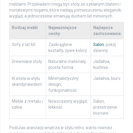
meblami. Przykładem mogą być stoły ze szklanym blatem i
metalowymi nogami, które nadają pomieszczeniu elegancki
wygląd, a jednocześnie emanują duchem lat minionych.
Rodzaj mebli
Najważniejsze
Najlepsze
cechy
zastosowanie
Sofy z lat 60.
Zaokrąglone
Salon
, pokój
kształty, żywe kolory
dzienny
Drewniane stoły
Naturalne materiały,
Jadalnia,
prosta forma
kuchnia
Krzesła w stylu
Minimalistyczny
Jadalnia, biuro
skandynawskim
design,
funkcjonalność
Meble z metalu i
Nowoczesny wygląd,
Salon,
szkła
lekkość
przestrzenie
biurowe
Podczas aranżacji wnętrza w stylu retro, warto również