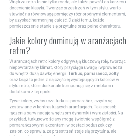
Wnętrza retro to nie tylko moda, ale także powrót do korzeni i
docenienie klasyki. Tworząc przestrzeń w tym stylu, warto
stawiać na równowagę pomiędzy różnorodnymi elementami,
by uzyskać harmonijną całość. Dzięki temu, każde
pomieszczenie stanie się przytulne oraz pełne charakteru.
Jakie kolory dominują w aranżacjach
retro?
W aranżacjach retro kolory odgrywają kluczową rolę, tworząc
niepowtarzalny klimat, który przyciąga uwagę i wprowadza
do wnętrz dużą dawkę energii.
Turkus
,
pomarańcz
,
żółty
oraz
brąz
to jedne z najczęściej występujących kolorów w
stylu retro, które doskonale komponują się z meblami i
dodatkami z tej epoki.
Żywe kolory, zwłaszcza turkus i pomarańcz, często są
zestawiane w kontrastujących aranżacjach. Taki sposób
łączenia barw nadaje wnętrzom dynamiki i wyrazistości. Na
przykład, turkusowe ściany mogą świetnie współgrać z
pomarańczowymi akcentami w postaci poduszek czy
zasłon, co sprawia, że przestrzeń staje się przytulna, ale