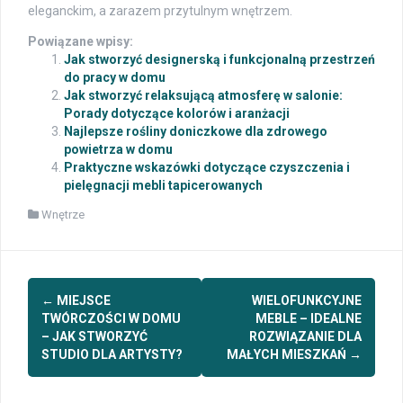
eleganckim, a zarazem przytulnym wnętrzem.
Powiązane wpisy:
Jak stworzyć designerską i funkcjonalną przestrzeń
do pracy w domu
Jak stworzyć relaksującą atmosferę w salonie:
Porady dotyczące kolorów i aranżacji
Najlepsze rośliny doniczkowe dla zdrowego
powietrza w domu
Praktyczne wskazówki dotyczące czyszczenia i
pielęgnacji mebli tapicerowanych
Wnętrze
Post
←
MIEJSCE
WIELOFUNKCYJNE
navigation
TWÓRCZOŚCI W DOMU
MEBLE – IDEALNE
– JAK STWORZYĆ
ROZWIĄZANIE DLA
STUDIO DLA ARTYSTY?
MAŁYCH MIESZKAŃ
→