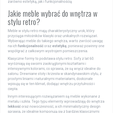
zarówno estetyką, jak i funkcjonalnością.
Jakie meble wybrać do wnętrza w
stylu retro?
Meble w stylu retro mają charakterystyczny urok, który
przyciąga miłośników klasyki oraz unikalnych rozwiązań.
Wybierając meble do takiego wnętrza, warto zwrócić uwagę
na ich
funkcjonalność
oraz
estetykę
, ponieważ powinny one
współgrać z całkowym wystrojem pomieszczenia.
Klasyczne formy to podstawa stylu retro. Sofy z lat 60.
wyróżniają się swoimi zaokrąglonymi kształtami i
intensywnymi kolorami, co sprawia, że są wręcz idealne do
salonu. Drewniane stoły i krzesła w skandynawskim stylu, z
prostymi liniami i naturalnymi materiałami, doskonale
wpisują się w ten klimat, dodając wnętrzu przytulności i
ciepła.
Innym interesującym rozwiązaniem są meble wykonane z
metalu i szkła. Tego typu elementy wprowadzają do wnętrza
lekkość
oraz nowoczesność, a ich minimalistyczny design
sprawia, że idealnie komponują się z bardziej klasycznymi