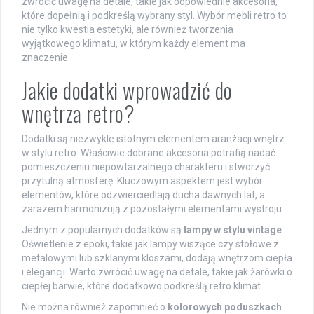
zwrócić uwagę na detale, takie jak odpowiednie akcesoria,
które dopełnią i podkreślą wybrany styl. Wybór mebli retro to
nie tylko kwestia estetyki, ale również tworzenia
wyjątkowego klimatu, w którym każdy element ma
znaczenie.
Jakie dodatki wprowadzić do
wnętrza retro?
Dodatki są niezwykle istotnym elementem aranżacji wnętrz
w stylu retro. Właściwie dobrane akcesoria potrafią nadać
pomieszczeniu niepowtarzalnego charakteru i stworzyć
przytulną atmosferę. Kluczowym aspektem jest wybór
elementów, które odzwierciedlają ducha dawnych lat, a
zarazem harmonizują z pozostałymi elementami wystroju.
Jednym z popularnych dodatków są
lampy w stylu vintage
.
Oświetlenie z epoki, takie jak lampy wiszące czy stołowe z
metalowymi lub szklanymi kloszami, dodają wnętrzom ciepła
i elegancji. Warto zwrócić uwagę na detale, takie jak żarówki o
ciepłej barwie, które dodatkowo podkreślą retro klimat.
Nie można również zapomnieć o
kolorowych poduszkach
.